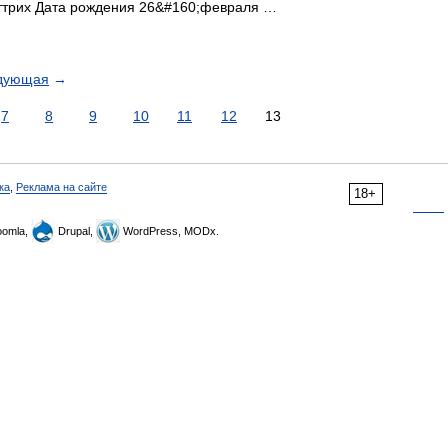
трих Дата рождения 26&#160;февраля …
дующая
→
7
8
9
10
11
12
13
ка
,
Реклама на сайте
18+
omla,
Drupal,
WordPress, MODx.