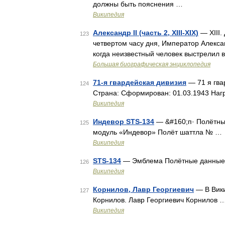
должны быть пояснения …
Википедия
Александр II (часть 2, XIII-XIX)
— XIII.
123
четвертом часу дня, Император Алексан
когда неизвестный человек выстрелил в
Большая биографическая энциклопедия
71-я гвардейская дивизия
— 71 я гва
124
Страна: Сформирован: 01.03.1943 Наг
Википедия
Индевор STS-134
— &#160;п· Полётны
125
модуль «Индевор» Полёт шаттла № …
Википедия
STS-134
— Эмблема Полётные данные
126
Википедия
Корнилов, Лавр Георгиевич
— В Вики
127
Корнилов. Лавр Георгиевич Корнилов 
Википедия