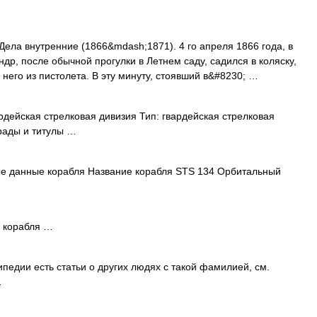
 Дела внутренние (1866&mdash;1871). 4 го апреля 1866 года, в
др, после обычной прогулки в Летнем саду, садился в коляску,
 него из пистолета. В эту минуту, стоявший в&#8230; …
рдейская стрелковая дивизия Тип: гвардейская стрелковая
рады и титулы …
е данные корабля Название корабля STS 134 Орбитальный
 корабля …
педии есть статьи о других людях с такой фамилией, см.
…