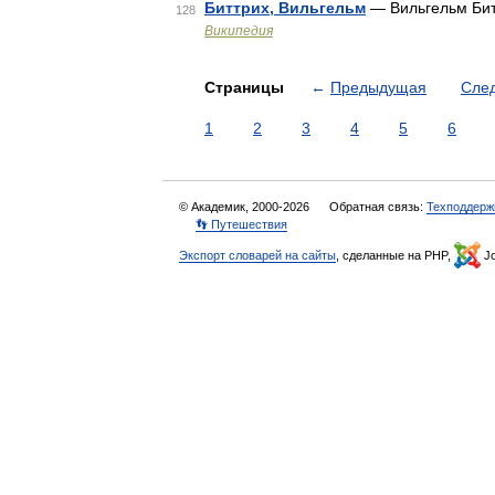
Биттрих, Вильгельм
— Вильгельм Бит
128
Википедия
Страницы
←
Предыдущая
Сле
1
2
3
4
5
6
© Академик, 2000-2026
Обратная связь:
Техподдерж
👣 Путешествия
Экспорт словарей на сайты
, сделанные на PHP,
Jo